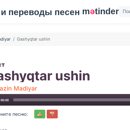
m
ә
tinder
diyar
Gashyqtar ushin
ст
ashyqtar ushin
azin Madiyar
00:00
ните песню: