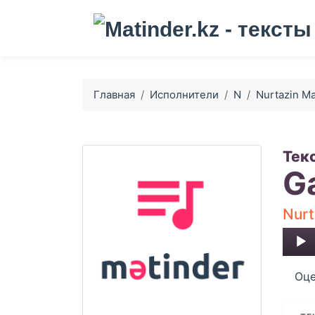
Главная
Исполнители
N
Nurtazin Ma
Тек
G
Nurt
Audio
Player
Оце