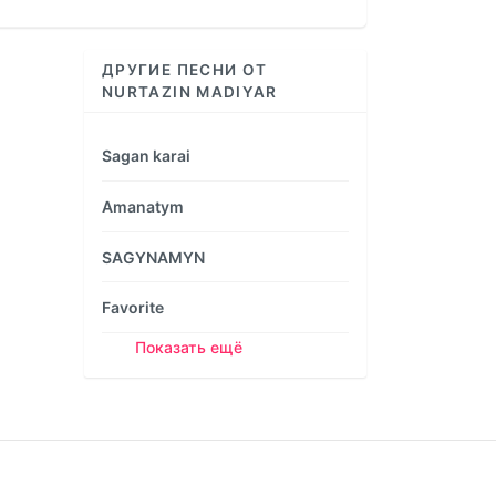
increase
or
decrease
ДРУГИЕ ПЕСНИ ОТ
volume.
NURTAZIN MADIYAR
Sagan karai
Amanatym
SAGYNAMYN
Favorite
Показать ещё