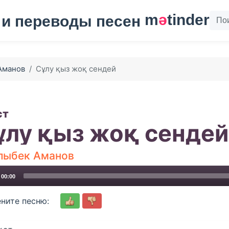
m
ә
tinder
Аманов
Сұлу қыз жоқ сендей
ст
ұлу қыз жоқ сендей
лыбек Аманов
00:00
ните песню: