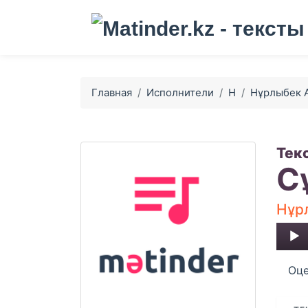
Главная
Исполнители
Н
Нұрлыбек 
Тек
С
Нұр
Audio
Player
Оце