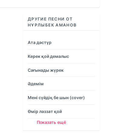
increase
or
decrease
ДРУГИЕ ПЕСНИ ОТ
volume.
НҰРЛЫБЕК АМАНОВ
Ата дәстүр
Керек қой демалыс
Сағынады жүрек
Әдемім
Мені сүйдің бе шын (cover)
Өмір ләззат қой
Показать ещё