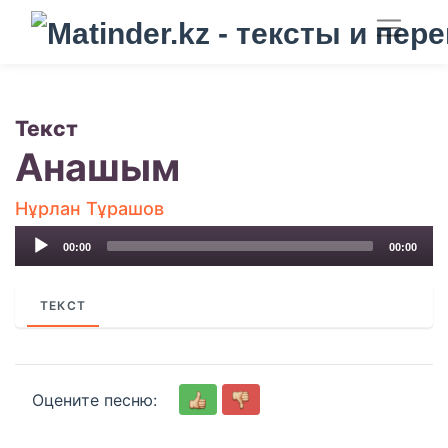
Текст
Анашым
Нұрлан Тұрашов
Audio
00:00
00:00
Player
ТЕКСТ
Оцените песню: