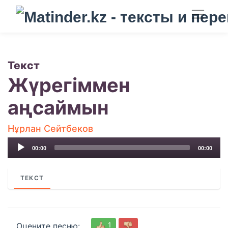
Текст
Жүрегіммен
аңсаймын
Нұрлан Сейтбеков
Audio
00:00
00:00
Player
ТЕКСТ
1
Оцените песню: