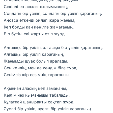
Секілді ең асылы жолымыздың,
Сондағы бір үзіліп, сондағы бір үзіліп қарағаның.
Аңсаса өткенді ойлап жара жаным,
Көп болды қан көңілге жамағаның.
Бір бүтін, екі жарты етіп жүрді,
Алғашқы бір үзіліп, алғашқы бір үзіліп қарағаның.
Алғашқы бір үзіліп қарағаның,
Жанымды шуақ болып аралады.
Сен көндің, мен де көндім біле тұра,
Сенімсіз шір сезімнің тарағанын.
Ақыннан аласың көп замананы,
Қыл мінез қызғанышы табалады.
Құлатпай шаңырақты сақтап жүрді,
Әуелгі бір үзіліп, әуелгі бір үзіліп қарағаның.