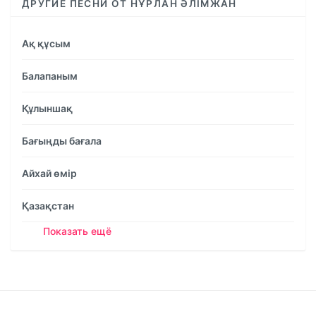
ДРУГИЕ ПЕСНИ ОТ НҰРЛАН ӘЛІМЖАН
Ақ құсым
Балапаным
Құлыншақ
Бағыңды бағала
Айхай өмір
Қазақстан
Показать ещё