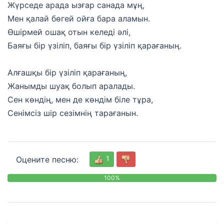
Жүрседе арада ызғар санада мұң,
Мен қалай бөгей ойға бара аламын.
Өшірмей ошақ отын келеді әлі,
Баяғы бір үзіліп, баяғы бір үзіліп қарағаның.
Алғашқы бір үзіліп қарағаның,
Жанымды шуақ болып аралады.
Сен көндің, мен де көндім біле тұра,
Сенімсіз шір сезімнің тарағанын.
1
Оцените песню:
100%
0
%