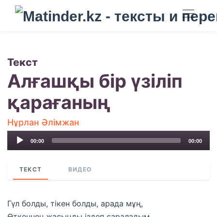
Текст
Алғашқы бір үзіліп
қарағаның
Нұрлан Әлімжан
Audio
00:00
00:00
Player
ТЕКСТ
ВИДЕО
Гүл болды, тікен болды, арада мұң,
Өткеннен жасыңды іздеп сараладым.