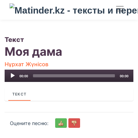
Текст
Моя дама
Нұрхат Жүнісов
Audio
00:00
00:00
Player
ТЕКСТ
Оцените песню: