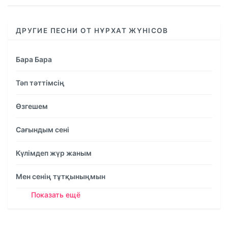
ДРУГИЕ ПЕСНИ ОТ НҰРХАТ ЖҮНІСОВ
Бара Бара
Тәп тәттімсің
Өзгешем
Сағындым сені
Күлімдеп жүр жаным
Мен сенің тұтқыныңмын
Показать ещё