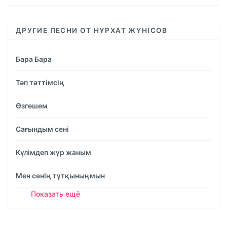
ДРУГИЕ ПЕСНИ ОТ НҰРХАТ ЖҮНІСОВ
Бара Бара
Тәп тәттімсің
Өзгешем
Сағындым сені
Күлімдеп жүр жаным
Мен сенің тұтқыныңмын
Показать ещё