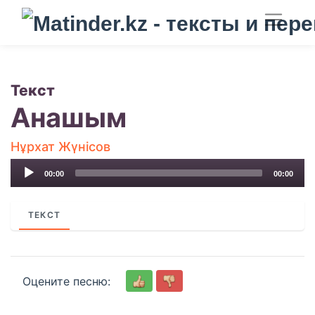
Текст
Анашым
Нұрхат Жүнісов
Audio
00:00
00:00
Player
ТЕКСТ
Оцените песню: