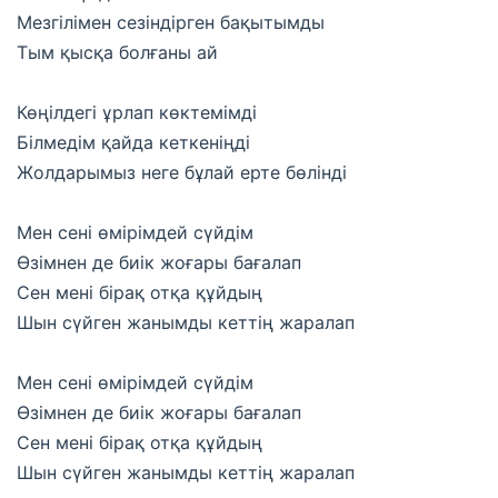
Мезгілімен сезіндірген бақытымды
Тым қысқа болғаны ай
Көңілдегі ұрлап көктемімді
Білмедім қайда кеткеніңді
Жолдарымыз неге бұлай ерте бөлінді
Мен сені өмірімдей сүйдім
Өзімнен де биік жоғары бағалап
Сен мені бірақ отқа құйдың
Шын сүйген жанымды кеттің жаралап
Мен сені өмірімдей сүйдім
Өзімнен де биік жоғары бағалап
Сен мені бірақ отқа құйдың
Шын сүйген жанымды кеттің жаралап