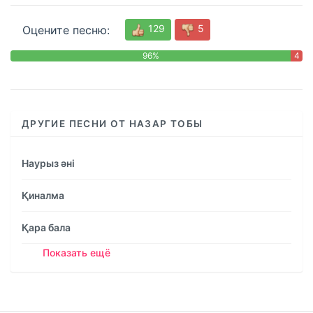
129
5
Оцените песню:
96%
4
%
ДРУГИЕ ПЕСНИ ОТ НАЗАР ТОБЫ
Наурыз əні
Қиналма
Қара бала
Показать ещё