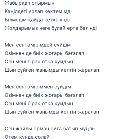
Жабырқап отырмын
Көңілдегі ұрлап көктемімді
Білмедім қайда кеткеніңді
Жолдарымыз неге бұлай ерте бөлінді
Мен сені өмірімдей сүйдім
Өзімнен де биік жоғары бағалап
Сен мені бірақ отқа құйдың
Шын сүйген жанымды кеттің жаралап
Мен сені өміріммен сүйдім
Өзімнен де биік жоғары бағалап
Сен мені бірақ отқа құйдың
Шын сүйген жанымды кеттің жаралап
Сен жайлы орман ойға батып мұңлы
Өтем күнде солай