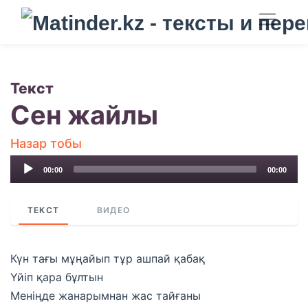
Текст
Сен жайлы
Назар тобы
Audio
00:00
00:00
Player
ТЕКСТ
ВИДЕО
Күн тағы мұңайып тұр ашпай қабақ
Үйіп қара бұлтын
Меніңде жанарымнан жас тайғаны