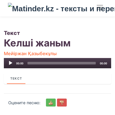
Текст
Келші жаным
Мейіржан Қазыбекұлы
Audio
00:00
00:00
Player
ТЕКСТ
Оцените песню: