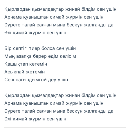
Қырлардан қызғалдақтар жинай білдім сен үшін
Арнама қуаныштан симай жүрмін сен үшін
Әуреге талай салған мына бескүн жалғанды да
Әлі қимай жүрмін сен үшін
Бір септігі тиер болса сен үшін
Мың азапқа берер едім келісім
Қашықтап кетемін
Асықпай жетемін
Сені сағындымғой деу үшін
Қырлардан қызғалдақтар жинай білдім сен үшін
Арнама қуаныштан симай жүрмін сен үшін
Әуреге талай салған мына бескүн жалғанды да
Әлі қимай жүрмін сен үшін