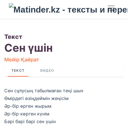
Текст
Сен үшін
Мейір Қайрат
ТЕКСТ
ВИДЕО
Сен сұлусың табылмаған теңі шын
Өмірдегі өзіңдеймін жеңісім
Әр-бір өрген жырым
Әр-бір көрген күнім
Бәрі бәрі бәрі сен үшін