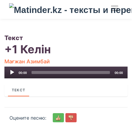
Текст
+1 Келін
Мағжан Азимбай
Audio
00:00
00:00
Player
ТЕКСТ
Оцените песню: