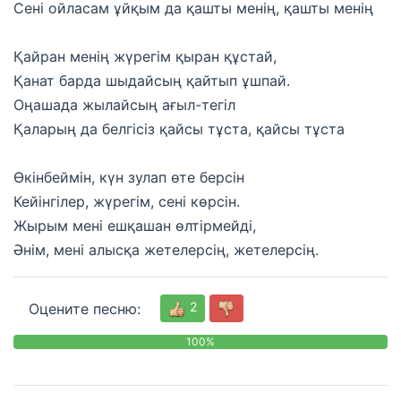
Сені ойласам ұйқым да қашты менің, қашты менің
Қайран менің жүрегім қыран құстай,
Қанат барда шыдайсың қайтып ұшпай.
Оңашада жылайсың ағыл-тегіл
Қаларың да белгісіз қайсы тұста, қайсы тұста
Өкінбеймін, күн зулап өте берсін
Кейінгілер, жүрегім, сені көрсін.
Жырым мені ешқашан өлтірмейді,
Әнім, мені алысқа жетелерсің, жетелерсің.
2
Оцените песню:
100%
0
%