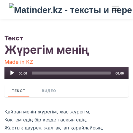
Текст
Жүрегім менің
Made in KZ
Audio
00:00
00:00
Player
ТЕКСТ
ВИДЕО
Қайран менің жүрегім, жас жүрегім,
Көктем едің бір кезде тасқын едің.
Жастық даурен, жалтақтап қарайлайсың,