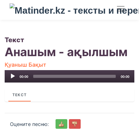
Текст
Анашым - ақылшым
Қуаныш Бақыт
Audio
00:00
00:00
Player
ТЕКСТ
Оцените песню: