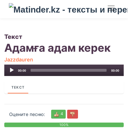
Текст
Адамға адам керек
Jazzdauren
Audio
00:00
00:00
Player
ТЕКСТ
4
Оцените песню:
100%
0