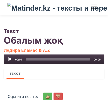
Текст
Обалым жоқ
Индира Елемес & A.Z
Audio
00:00
00:00
Player
ТЕКСТ
Оцените песню: