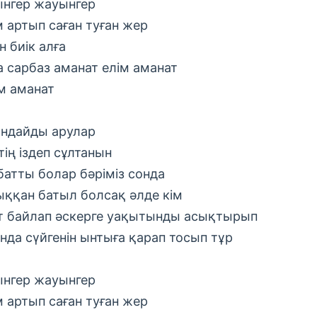
нгер жауынгер
м артып саған туған жер
н биік алға
а сарбаз аманат елім аманат
м аманат
ндайды арулар
тің іздеп сұлтанын
атты болар бәріміз сонда
ққан батыл болсақ әлде кім
т байлап әскерге уақытынды асықтырып
нда сүйгенін ынтыға қарап тосып тұр
нгер жауынгер
м артып саған туған жер