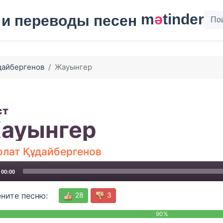
m
ә
tinder
дайбергенов
Жауынгер
ст
ауынгер
олат Құдайбергенов
00:00
28
3
ните песню:
90%