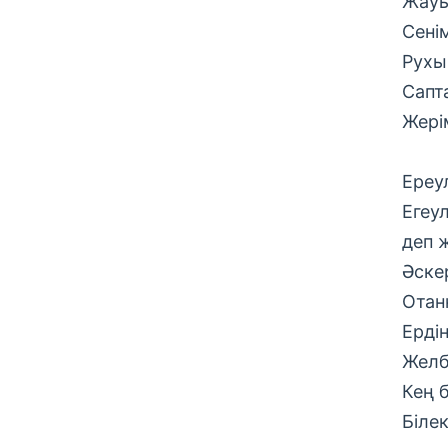
Жауы
Сені
Рухы
Сапт
Жері
Ереу
Егеу
деп 
Әске
Отан
Ерді
Желб
Кең 
Біле