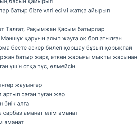
ың басын қайырып
лар батыр бізге үлгі есімі жатқа айырып
ат Талғат, Рақымжан Қасым батырлар
 Мәншүк қаруын алып жауға оқ боп атылған
ма бесте әскер билеп қоршау бұзып қорықпай
ржан батыр жарқ еткен жарығы мықты жасынан
тан үшін отқа түс, өлмейсін
нгер жауынгер
м артып саған туған жер
н биік алға
а сарбаз аманат елім аманат
м аманат