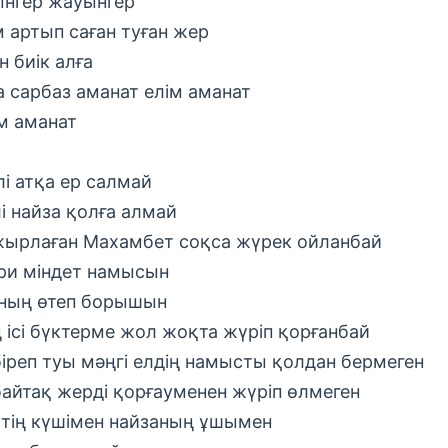
нгер жауынгер
м артып саған туған жер
н биік алға
а сарбаз аманат елім аманат
м аманат
лі атқа ер салмай
лі найза қолға алмай
жырлаған Махамбет соқса жүрек ойланбай
ри міндет намысын
ның өтеп борышын
ң ісі бүктерме жол жоқта жүріп қорғанбай
іреп туы мәңгі елдің намысты қолдан бермеген
байтақ жерді қорғауменен жүріп өлмеген
ктің күшімен найзаның ұшымен