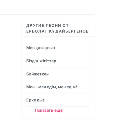
increase
or
decrease
volume.
ДРУГИЕ ПЕСНИ ОТ
ЕРБОЛАТ ҚҰДАЙБЕРГЕНОВ
Мен қазақпын
Біздің жігіттер
Бойжеткен
Мен - мен едім, мен едім!
Ерке қыз
Показать ещё