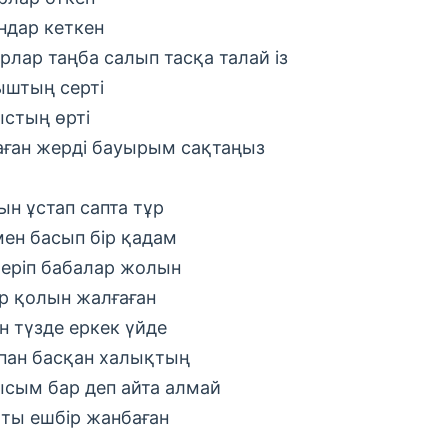
ндар кеткен
арлар таңба салып тасқа талай із
штың серті
стың өрті
аған жерді бауырым сақтаңыз
ын ұстап сапта тұр
мен басып бір қадам
беріп бабалар жолын
р қолын жалғаған
н түзде еркек үйде
пан басқан халықтың
сым бар деп айта алмай
ты ешбір жанбаған