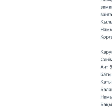
зама
занғ
Қылы
Намы
Қорғ
Қару
Сені
Ант 
баты
Қаты
Бала
Намы
Бақы