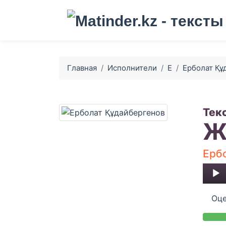
Главная
Исполнители
Е
Ерболат Құ
Тек
Ж
Ерб
Audio
Player
Оце