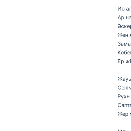
Иә а
Ар н
Әске
Жеңі
Зама
Көбе
Ер жі
Жауы
Сені
Рухы
Сапт
Жері