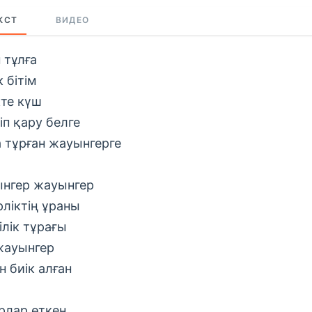
КСТ
ВИДЕО
 тұлға
 бітім
кте күш
іп қару белге
а тұрған жауынгерге
нгер жауынгер
рліктің ұраны
ілік тұрағы
жауынгер
н биік алған
рлар өткен