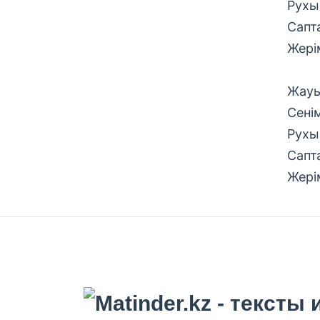
Рухы
Сапт
Жері
Жауы
Сені
Рухы
Сапт
Жері