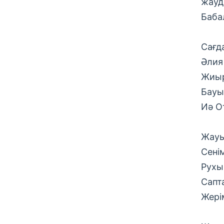
жауд
Баба
Сағд
Әлия
Жиыр
Бауы
Иә О
Жауы
Сені
Рухы
Сапт
Жері