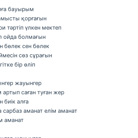
лға бауырым
амысты қорғағын
ри тәртіп үлкен мектеп
л ойда болмағын
н бөлек сен бөлек
ймесін сөз сұрағын
гітке бір өліп
нгер жауынгер
м артып саған туған жер
н биік алға
а сарбаз аманат елім аманат
м аманат