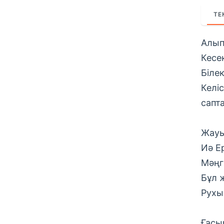
ТЕ
Алып
Кесек
Біле
Келіс
сапт
Жауы
Иә Е
Мәңг
Бұл 
Рухы
Ғасы