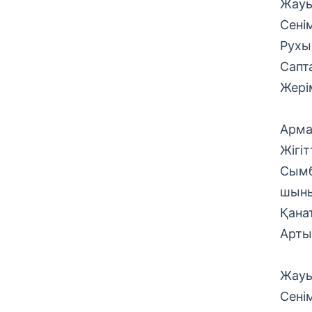
Жауы
Сені
Рухы
Сапт
Жері
Арма
Жігіт
Сымб
шыны
Қана
Арты
Жауы
Сені