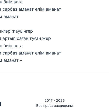
н биік алға
а сарбаз аманат елім аманат
м аманат
нгер жауынгер
м артып саған туған жер
н биік алға
а сарбаз аманат елім аманат
м аманат -
2017 - 2026
Все права защищены