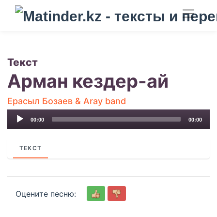
Текст
Арман кездер-ай
Ерасыл Бозаев & Aray band
Audio
00:00
00:00
Player
ТЕКСТ
Оцените песню: