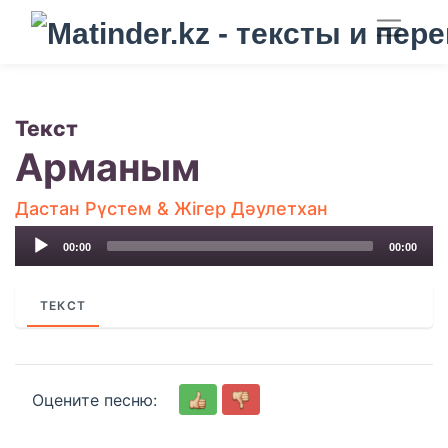
Текст
Арманым
Дастан Рүстем & Жігер Дәулетхан
Audio
00:00
00:00
Player
ТЕКСТ
Оцените песню: