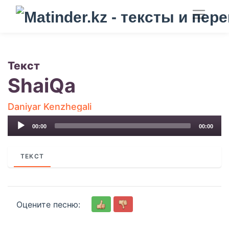
Текст
ShaiQa
Daniyar Kenzhegali
Audio
00:00
00:00
Player
ТЕКСТ
Оцените песню: