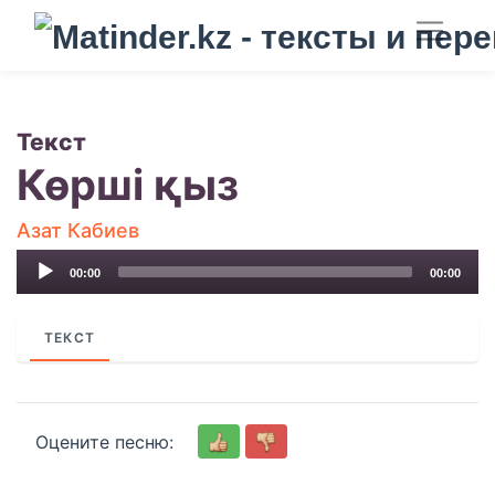
Текст
Көрші қыз
Азат Кабиев
Audio
00:00
00:00
Player
ТЕКСТ
Оцените песню: