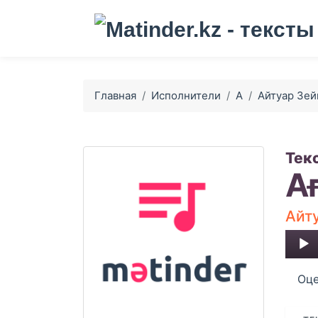
Главная
Исполнители
А
Айтуар Зей
Тек
А
Айт
Audio
Player
Оце