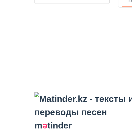
ТЕ
m
ә
tinder