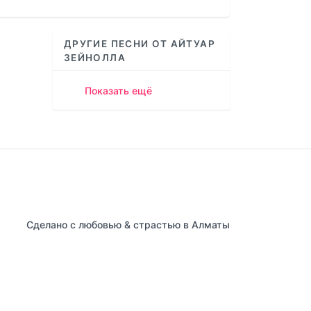
increase
or
decrease
ДРУГИЕ ПЕСНИ ОТ АЙТУАР
volume.
ЗЕЙНОЛЛА
Показать ещё
Сделано с любовью & страстью в Алматы