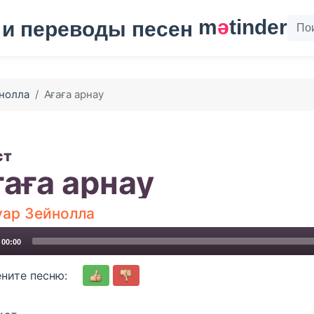
m
ә
tinder
нолла
Ағаға арнау
ст
ғаға арнау
уар Зейнолла
00:00
ните песню: