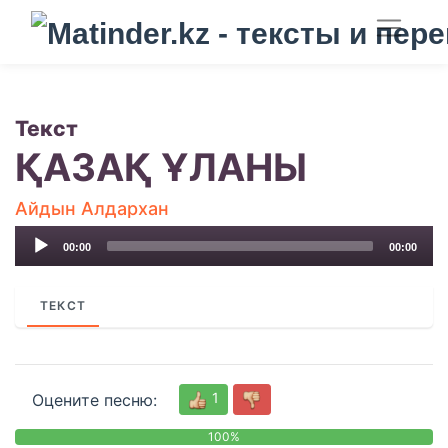
Текст
ҚАЗАҚ ҰЛАНЫ
Айдын Алдархан
Audio
00:00
00:00
Player
ТЕКСТ
1
Оцените песню:
100%
0