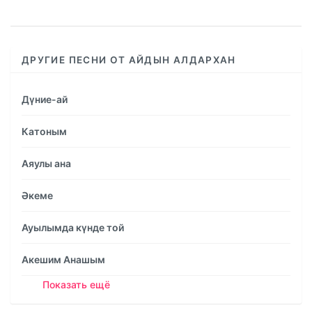
%
ДРУГИЕ ПЕСНИ ОТ АЙДЫН АЛДАРХАН
Дүние-ай
Катоным
Аяулы ана
Әкеме
Ауылымда күнде той
Акешим Анашым
Показать ещё