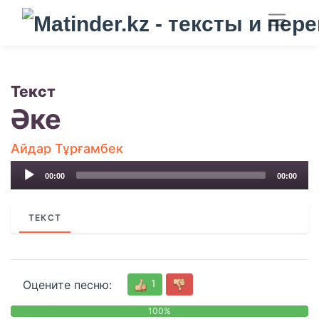
Текст
Әке
Айдар Тұрғамбек
Audio
00:00
00:00
Player
ТЕКСТ
1
Оцените песню:
100%
0