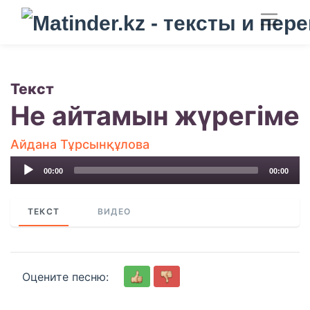
Текст
Не айтамын жүрегіме
Айдана Тұрсынқұлова
Audio
00:00
00:00
Player
ТЕКСТ
ВИДЕО
Оцените песню: