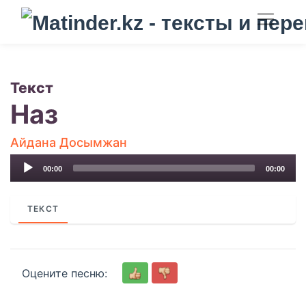
Текст
Наз
Айдана Досымжан
Audio
00:00
00:00
Player
ТЕКСТ
Оцените песню: