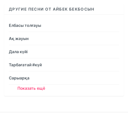
ДРУГИЕ ПЕСНИ ОТ АЙБЕК БЕКБОСЫН
Елбасы толғауы
Ақ жауын
Дала күйі
Тарбағатай #күй
Сарыарқа
Показать ещё