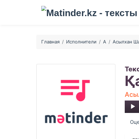
Главная
Исполнители
А
Асылхан Ша
Тек
Қ
Асы
Audio
Player
Оце