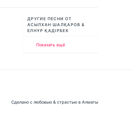
increase
or
decrease
ДРУГИЕ ПЕСНИ ОТ
volume.
АСЫЛХАН ШАЛҚАРОВ &
ЕЛНҰР ҚАДІРБЕК
Показать ещё
Сделано с любовью & страстью в Алматы