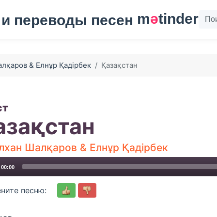
m
ә
tinder
лқаров & Елнұр Қадірбек
Қазақстан
ст
азақстан
лхан Шалқаров & Елнұр Қадірбек
00:00
ните песню: