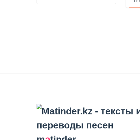
ТЕ
m
ә
tinder