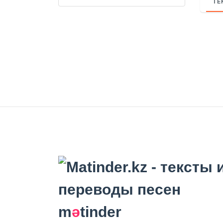
ТЕ
m
ә
tinder