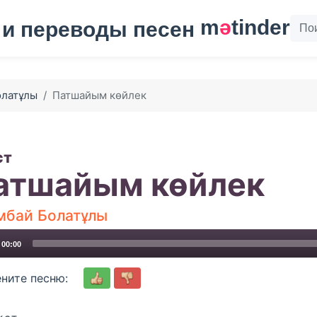
m
ә
tinder
олатұлы
Патшайым көйлек
ст
атшайым көйлек
мбай Болатұлы
00:00
ните песню: