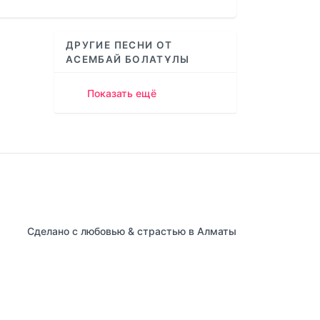
increase
or
decrease
ДРУГИЕ ПЕСНИ ОТ
volume.
АСЕМБАЙ БОЛАТҰЛЫ
Показать ещё
Сделано с любовью & страстью в Алматы