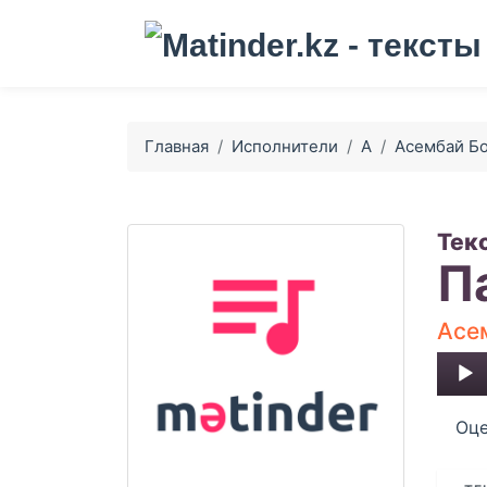
Главная
Исполнители
А
Асембай Б
Тек
П
Асе
Audio
Player
Оце