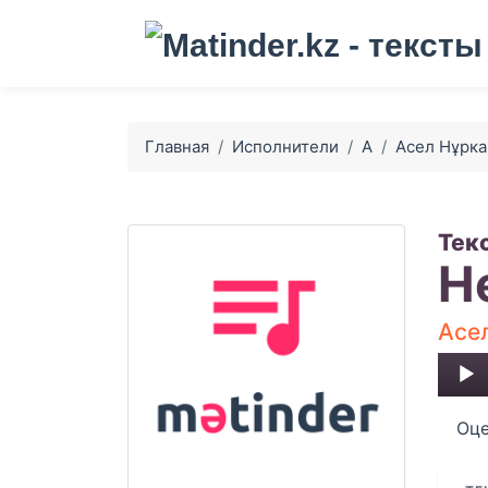
Главная
Исполнители
А
Асел Нұрк
Тек
Н
Асе
Audio
Player
Оце