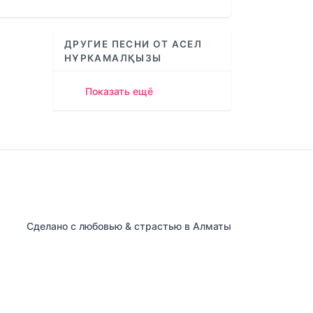
increase
or
decrease
ДРУГИЕ ПЕСНИ ОТ АСЕЛ
volume.
НҰРКАМАЛҚЫЗЫ
Показать ещё
Сделано с любовью & страстью в Алматы