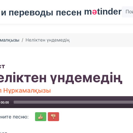
m
ә
tinder
амалқызы
Неліктен үндемедің
ст
еліктен үндемедің
л Нұркамалқызы
00:00
ните песню: