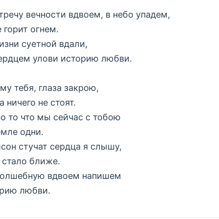
тречу вечности вдвоем, в небо упадем,
е горит огнем.
изни суетной вдали,
ердцем улови историю любви.
му тебя, глаза закрою,
 ничего не стоят.
о то что мы сейчас с тобою
емле одни.
исон стучат сердца я слышу,
 стало ближе.
олшебную вдвоем напишем
рию любви.