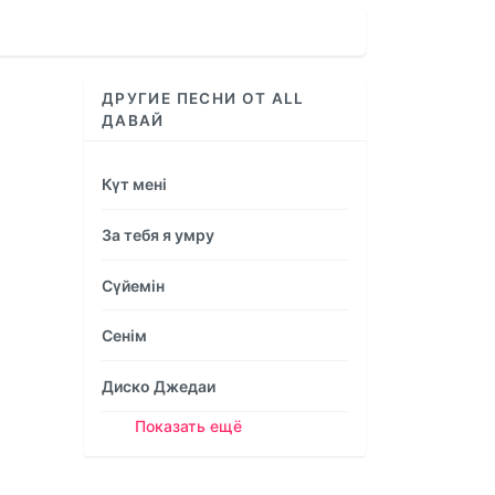
increase
or
decrease
volume.
ДРУГИЕ ПЕСНИ ОТ ALL
ДАВАЙ
Күт мені
За тебя я умру
Сүйемін
Сенім
Диско Джедаи
Показать ещё