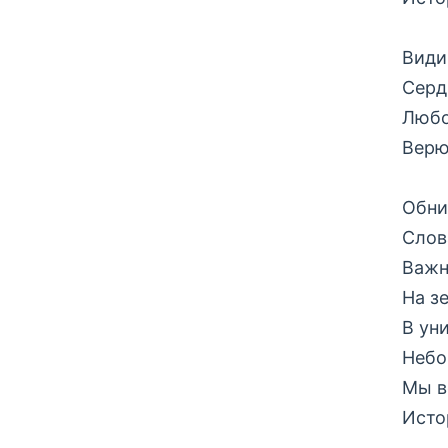
Види
Серд
Любо
Верю
Обни
Слова
Важн
На з
В ун
Небо
Мы в
Исто