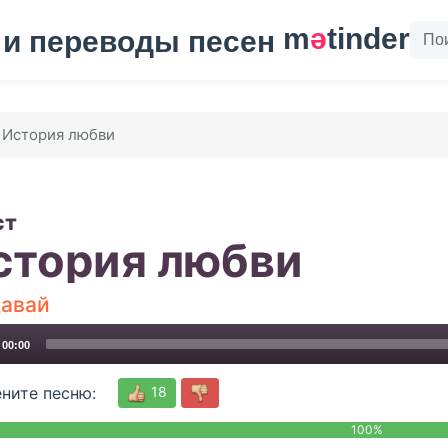
m
ә
tinder
История любви
ст
стория любви
Давай
00:00
18
ните песню:
100%