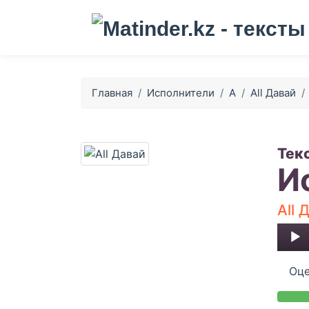
Главная
Исполнители
A
All Давай
Тек
И
All 
Audio
Player
Оце