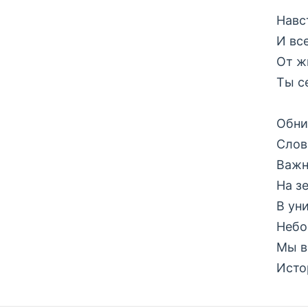
Навс
И вс
От ж
Ты с
Обни
Слова
Важн
На з
В ун
Небо
Мы в
Исто