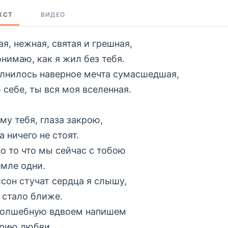
КСТ
ВИДЕО
ая, нежная, святая и грешная,
онимаю, как я жил без тебя.
лнилось наверное мечта сумасшедшая,
 себе, ты вся моя вселенная.
му тебя, глаза закрою,
 ничего не стоят.
о то что мы сейчас с тобою
емле одни.
исон стучат сердца я слышу,
 стало ближе.
олшебную вдвоем напишем
рию любви.