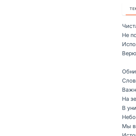
ТЕ
Чист
Не п
Испо
Верю
Обни
Слова
Важн
На з
В ун
Небо
Мы в
Исто