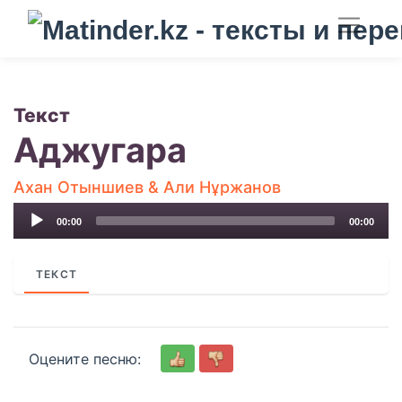
Текст
Аджугара
Ахан Отыншиев & Али Нұржанов
Audio
00:00
00:00
Player
ТЕКСТ
Оцените песню: