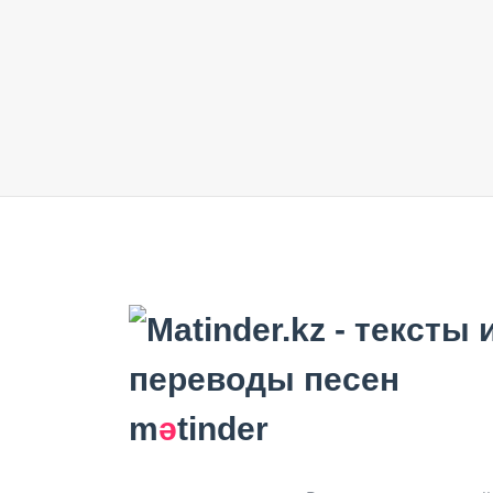
m
ә
tinder