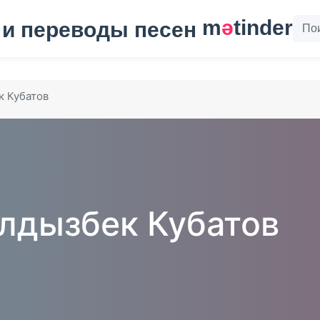
m
ә
tinder
 Кубатов
дызбек Кубатов