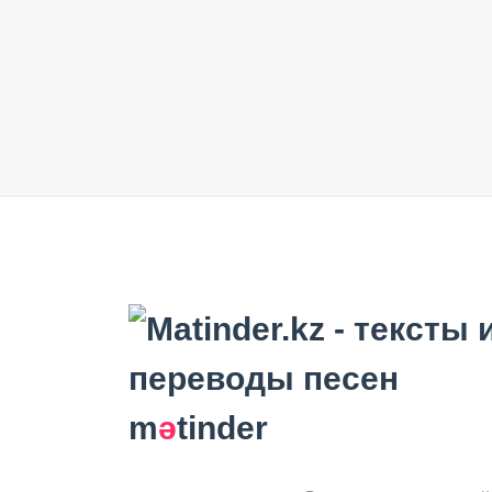
m
ә
tinder