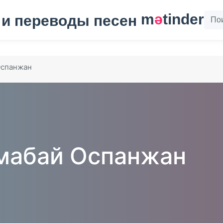
m
ә
tinder
Оспанжан
абай Оспанжан