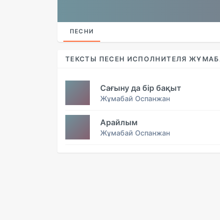
ПЕСНИ
ТЕКСТЫ ПЕСЕН ИСПОЛНИТЕЛЯ ЖҰМА
Сағыну да бір бақыт
Жұмабай Оспанжан
Арайлым
Жұмабай Оспанжан