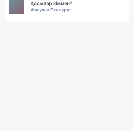
Қосылар кіммен?
Жасұлан Өтемұрат