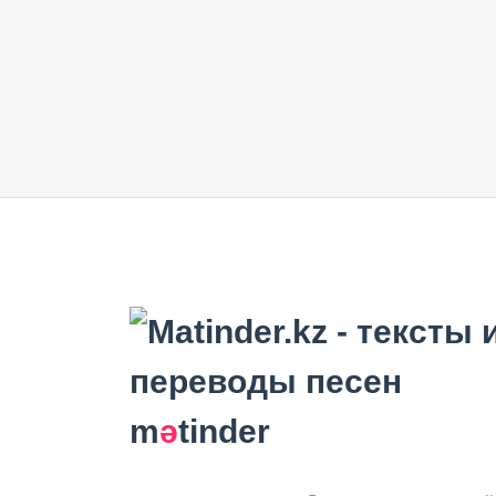
m
ә
tinder