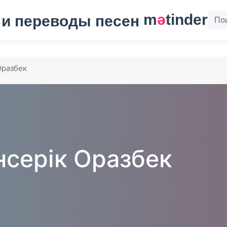
m
ә
tinder
Оразбек
серік Оразбек