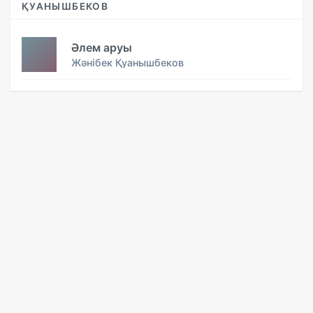
ҚУАНЫШБЕКОВ
Әлем аруы
Жәнібек Қуанышбеков