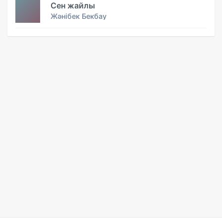
Сен жайлы
Жәнібек Бекбау