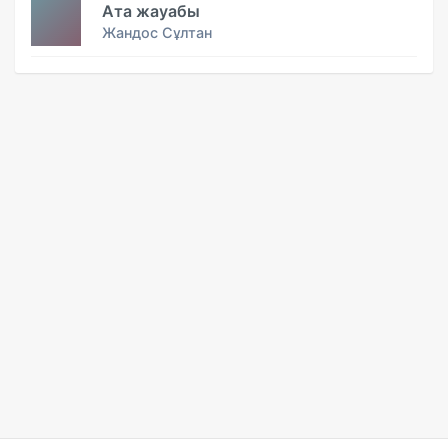
Ата жауабы
Жандос Сұлтан