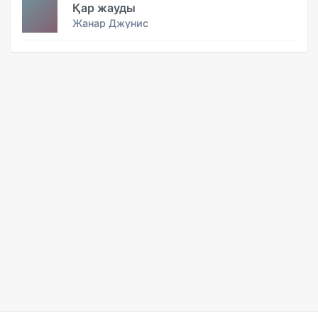
Қар жауды
Жанар Джунис