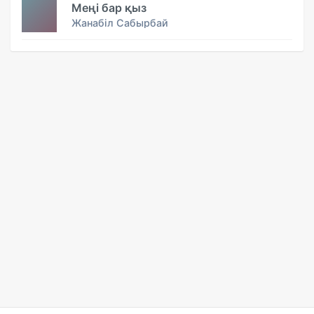
Меңі бар қыз
Жанабіл Сабырбай