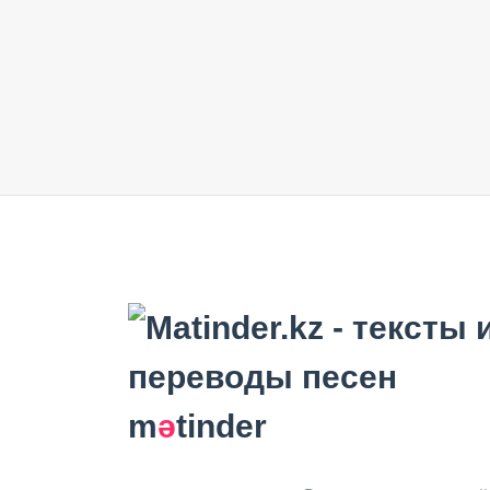
m
ә
tinder