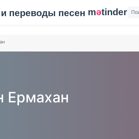
m
ә
tinder
ан
 Ермахан