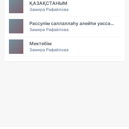
ҚАЗАҚСТАНЫМ
Замира Рафайлова
Рассулім саллаллаһу алейһи уәссәләм
Замира Рафайлова
Мектебім
Замира Рафайлова