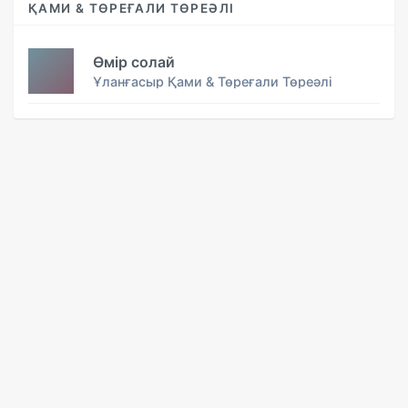
ҚАМИ & ТӨРЕҒАЛИ ТӨРЕӘЛІ
Өмір солай
Ұланғасыр Қами & Төреғали Төреәлі