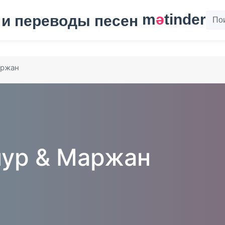
m
ә
tinder
аржан
ур & Маржан