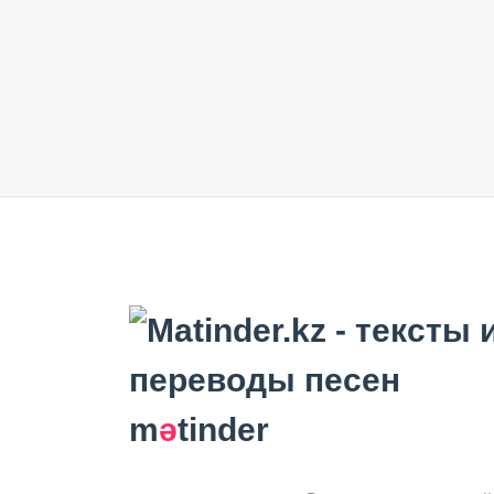
m
ә
tinder