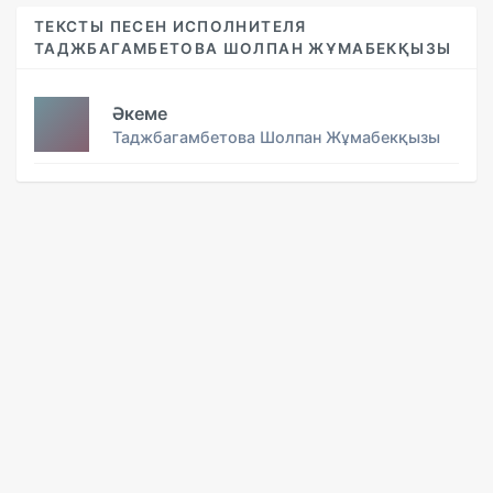
ТЕКСТЫ ПЕСЕН ИСПОЛНИТЕЛЯ
ТАДЖБАГАМБЕТОВА ШОЛПАН ЖҰМАБЕКҚЫЗЫ
Әкеме
Таджбагамбетова Шолпан Жұмабекқызы