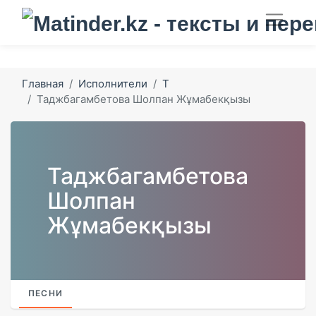
Главная
Исполнители
Т
Таджбагамбетова Шолпан Жұмабекқызы
Таджбагамбетова
Шолпан
Жұмабекқызы
ПЕСНИ