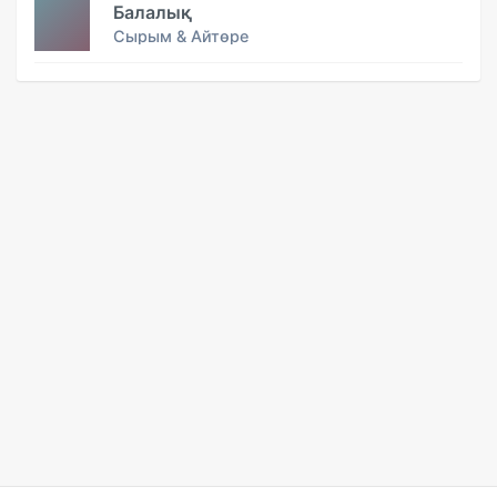
Балалық
Сырым & Айтөре