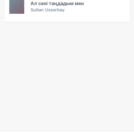
Ал сені таңдадым мен
Sultan Usserbay