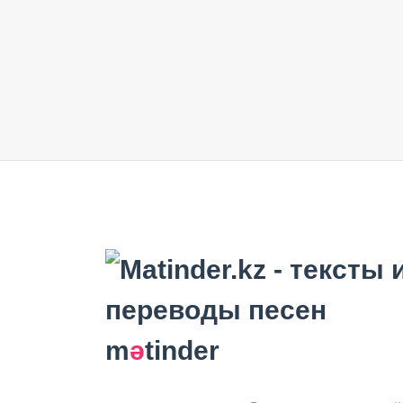
m
ә
tinder