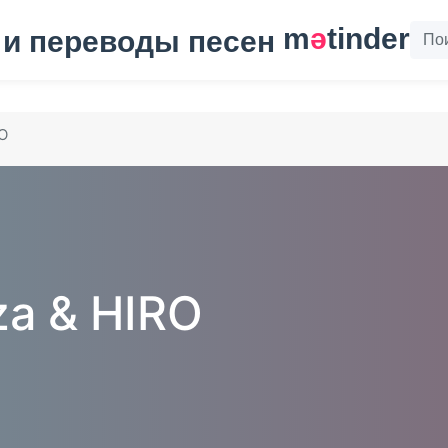
m
ә
tinder
RO
za & HIRO