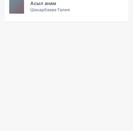
Асыл анам
Шахарбаева Ғалия