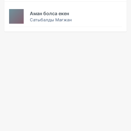
Аман болса екен
Сатыбалды Мағжан